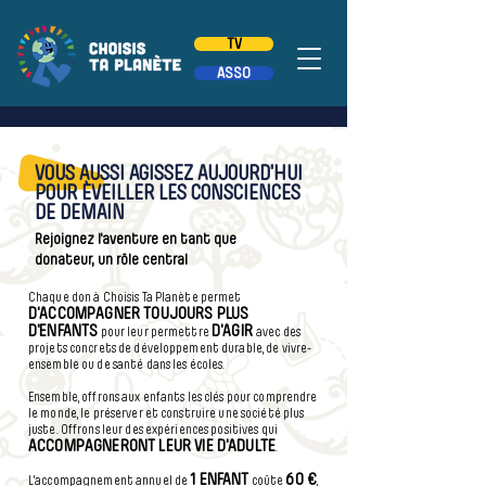
TV
ASSO
VOUS AUSSI AGISSEZ AUJOURD'HUI
POUR ÈVEILLER LES CONSCIENCES
DE DEMAIN
Rejoignez l'aventure en tant que
donateur, un rôle central
Chaque don à Choisis Ta Planète permet
D'ACCOMPAGNER TOUJOURS PLUS
D'ENFANTS
D'AGIR
pour leur permettre
avec des
projets concrets de développement durable, de vivre-
ensemble ou de santé dans les écoles.
Ensemble, offrons aux enfants les clés pour comprendre
le monde, le préserver et construire une société plus
juste. Offrons leur des expériences positives qui
ACCOMPAGNERONT LEUR VIE D'ADULTE
.
1 ENFANT
60 €
L'accompagnement annuel de
coûte
,