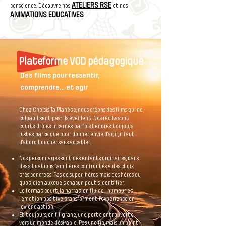
ATELIERS RSE
conscience. Découvre nos
et nos
ANIMATIONS EDUCATIVES
.
Plateforme VOD pédagogique
Des films pour ressentir,
comprendre… et agir
Chez Choisis Ta Planète, nous créons des films qui ne
culpabilisent pas : ils éveillent. Nos récits sont
courts, drôles, incarnés, parfois tendres, toujours
justes, parce que pour donner envie d’agir, il faut
d’abord toucher sans accabler.
Nos personnages sont des enfants ordinaires, dans
des situations familières, confrontés à des choix
très concrets. Pas de super-héros, mais des héros du
quotidien auxquels chacun peut s’identifier.
Le format court, la narration fluide, l’humour et
l’émotion positive transforment l’expérience en
levier d’action.
Et toujours, en filigrane, une porte entrouverte
vers un monde désirable. Pas une fin, mais un point