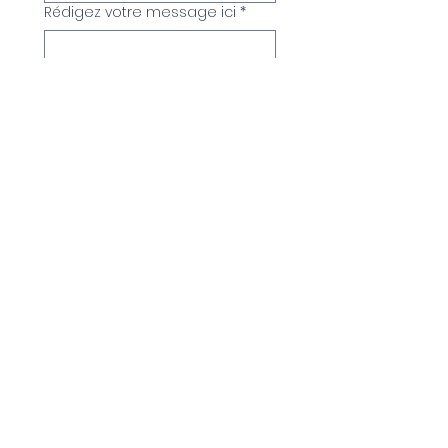
Rédigez votre message ici
*
Envoyer
S'inscrire à la 
newsletter
Email
*
envoyer
Je souhaite m'inscrire à 