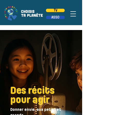
TV
ASSO
Des récits
pour agir
Donner envie, aux petits et