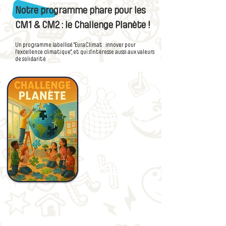
Notre programme phare pour les
CM1 & CM2 : le Challenge Planète !
Un programme labellisé "EuraClimat : innover pour
l'excellence climatique", et qui s'intéresse aussi aux valeurs
de solidarité
Un parcours innovant
qui invite les classes à
ODD
s'approprier les
en
PROJETS
réalisant des
concrets et
mesurables, sur leur
TERRITOIRE
.
En savoir +
18 832