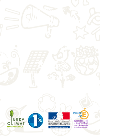
ELEVES
formés pour devenir
des gardiens et gardiennes
de la planète
+ 400
PROJETS DE CLASSE
innovants ont été réalisés
82.5 %
des enseignants ont observé un
CHANGEMENT
de
COMPORTEMENT
positif