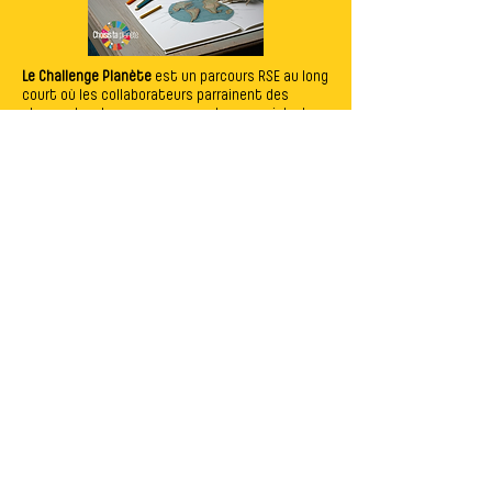
Le Challenge Planète
est un parcours RSE au long
court où les collaborateurs parrainent des
classes locales, accompagnent son projet et
mesurent un changement concret, durable, à
échelle humaine.
Tell me who you are,
I'll tell you what to
discover!
Un questionnaire pour
manifester votre intérêt