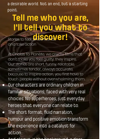
a desirable world. Not an end, but a starting
point.
Tell me who you are,
I'll tell you what to
discover!
Stories to feel, understand...
and take action
At Choisis Ta Planète, we create films that
don't make you feel guilty: they inspire.
Our stories are short, funny, relatable,
sometimes tender, always accurate,
because to inspire action, you first have to
touch people without overwhelming them.
Our characters are ordinary children in
familiar situations, faced with very real
choices. No superheroes, just everyday
heroes that everyone can relate to.
The short format, fluid narration,
humour and positive emotion transform
the experience into a catalyst for
action.