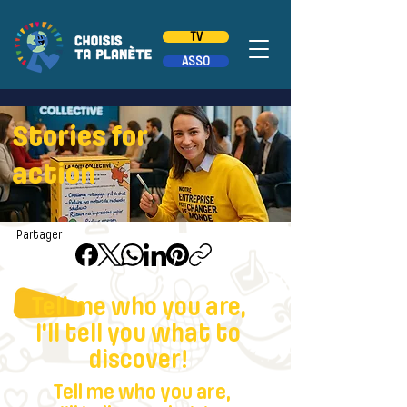
TV
ASSO
Stories for
action
Partager
Tell me who you are,
I'll tell you what to
discover!
Tell me who you are,