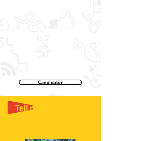
formé·es
Ce que vous ne faites pas
Vous ne prospectez pas pour l’asso
Vous ne portez pas la conception
pédagogique
Vous ne perdez pas votre
indépendance
Candidater
Tell me who you are,
I'll tell you what to
discover!