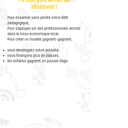
discover!
Pour essaimer sans perdre notre ADN
pédagogique,
Pour s’appuyer sur des professionnels ancrés
dans le tissu économique local,
Pour créer un modèle gagnant-gagnant :
vous développez votre activité,
nous finançons plus de classes,
les enfants gagnent en pouvoir d’agir.
Pour vous, activateur-rice
Une offre enrichie avec des formats originaux
et différenciants
Des solutions activables immédiatement
pour vos clients RSE
Du chiffre d’affaires complémentaire, dans un
cadre clair et transparent