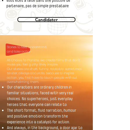
Vous êtes à l’aise dans une posture de
partenaire, pas de simple prestataire
Candidater
Stories to feel, understand...
and take action
At Choisis Ta Planète, we create films that don't
make you feel guilty: they inspire.
Our stories are short, funny, relatable, sometimes
tender, always accurate, because to inspire
action, you first have to touch people without
overwhelming them.
Our characters are ordinary children in
familiar situations, faced with very real
choices. No superheroes, just everyday
heroes that everyone can relate to.
The short format, fluid narration, humour
and positive emotion transform the
experience into a catalyst for action.
And always, in the background, a door ajar to