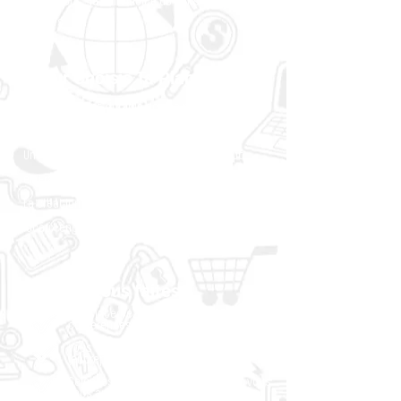
Et surtout… la continuité du sens et de vos
valeurs
Pour Choisis Ta Planète
Le financement durable de ses programmes
éducatifs
Une capacité à essaimer plus vite, partout
en France
La création d’un écosystème de partenaires
locaux engagés
Ce que vous faites
Vous intégrez nos formats RSE (ateliers,
conférences, parrainage) à votre offre
Vous les proposez à vos propres clients
(entreprises, fondations, collectivités)
Selon les formats : vous animez ou vous
vous appuyez sur nos animateur·rices