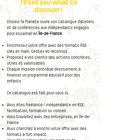
I'll tell you what to
discover!
Choisis Ta Planète ouvre son catalogue d’ateliers
et de conférences aux indépendants engagés
pour essaimer en
Île-de-France
.
E
nrichissez votre offre avec des formats RSE
clés en main, testés et reconnus
Proposez à vos clients des actions concrètes,
utiles et valorisables
Chaque mission contribue directement à
financer un programme éducatif pour des
enfants
Ce catalogue est fait pour vous si…
Vous êtes freelance / indépendant·e en RSE,
facilitation, formation ou conseil
Vous travaillez avec des entreprises, en Île-de-
France
Vous cherchez à enrichir votre offre avec des
formats à fort impact