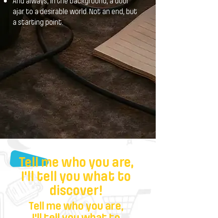
And always, in the background, a door
ajar to a desirable world. Not an end, but
a starting point.
Tell me who you are,
I'll tell you what to
discover!
Tell me who you are,
I'll tell you what to