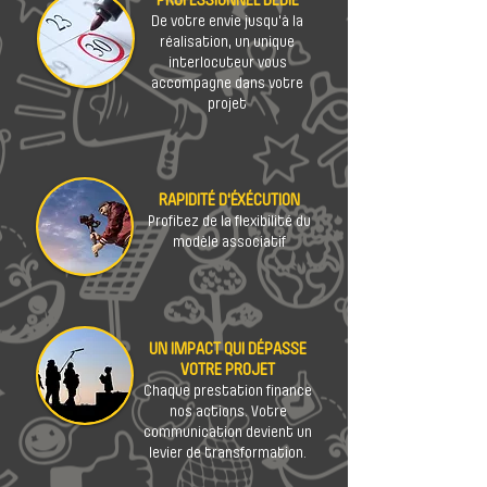
De votre envie jusqu'à la
réalisation, un unique
interlocuteur vous
accompagne dans votre
projet
RAPIDITÉ D'ÉXÉCUTION
Profitez de la flexibilité du
modèle associatif
UN IMPACT QUI DÉPASSE
VOTRE PROJET
Chaque prestation finance
nos actions. Votre
communication devient un
levier de transformation.