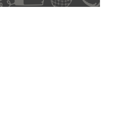
Offre entreprise
Découvrez toutes nos expériences
N'attendez plus
Faites-nous part de vos besoins et laissez-
vous guider