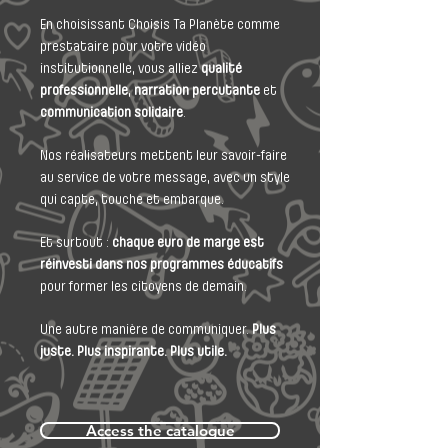
En choisissant Choisis Ta Planète comme
prestataire pour votre vidéo
institutionnelle, vous alliez
qualité
professionnelle
,
narration percutante
et
communication solidaire
.
Nos réalisateurs mettent leur savoir-faire
au service de votre message, avec un style
qui capte, touche et embarque.
Et surtout :
chaque euro de marge est
réinvesti dans nos programmes éducatifs
pour former les citoyens de demain.
Une autre manière de communiquer.
Plus
juste. Plus inspirante. Plus utile.
Access the catalogue